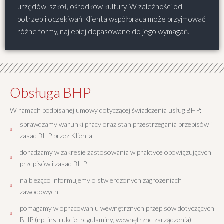
urzędów, szkół, ośrodków kultury. W zależności od
potrzeb i oczekiwań Klienta współpraca może przyjmować
różne formy, najlepiej dopasowane do jego wymagań.
Obsługa BHP
W ramach podpisanej umowy dotyczącej świadczenia usług BHP:
sprawdzamy warunki pracy oraz stan przestrzegania przepisów i
zasad BHP przez Klienta
doradzamy w zakresie zastosowania w praktyce obowiązujących
przepisów i zasad BHP
na bieżąco informujemy o stwierdzonych zagrożeniach
zawodowych
pomagamy w opracowaniu wewnętrznych przepisów dotyczących
BHP (np. instrukcje, regulaminy, wewnętrzne zarządzenia)