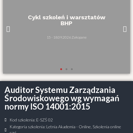
Cykl szkoleń i warsztatów
BHP
15 - 18.09.2026 Zakopane
Auditor Systemu Zarządzania
Środowiskowego wg wymagań
normy ISO 14001:2015
Kod szkolenia: E-SZŚ 02
Kategoria szkolenia:
Letnia Akademia - Online
,
Szkolenia online