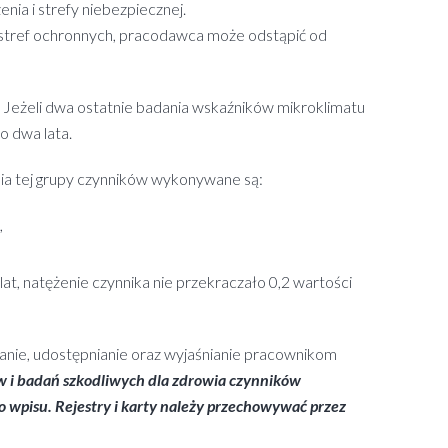
nia i strefy niebezpiecznej.
e stref ochronnych, pracodawca może odstąpić od
. Jeżeli dwa ostatnie badania wskaźników mikroklimatu
 dwa lata.
ania tej grupy czynników wykonywane są:
,
, natężenie czynnika nie przekraczało 0,2 wartości
nie, udostępnianie oraz wyjaśnianie pracownikom
ów i badań szkodliwych dla zdrowia czynników
 wpisu. Rejestry i karty należy przechowywać przez