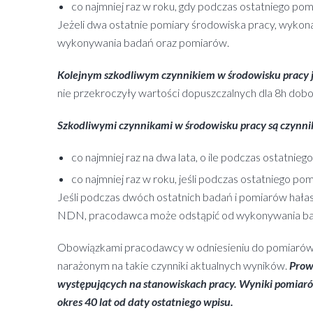
co najmniej raz w roku, gdy podczas ostatniego pom
Jeżeli dwa ostatnie pomiary środowiska pracy, wykon
wykonywania badań oraz pomiarów.
Kolejnym szkodliwym czynnikiem w środowisku pracy j
nie przekroczyły wartości dopuszczalnych dla 8h do
Szkodliwymi czynnikami w środowisku pracy są czynnik
co najmniej raz na dwa lata, o ile podczas ostatni
co najmniej raz w roku, jeśli podczas ostatniego 
Jeśli podczas dwóch ostatnich badań i pomiarów hała
NDN, pracodawca może odstąpić od wykonywania ba
Obowiązkami pracodawcy w odniesieniu do pomiarów i
narażonym na takie czynniki aktualnych wyników.
Prow
występujących na stanowiskach pracy.
Wyniki pomiarów
okres 40 lat od daty ostatniego wpisu.