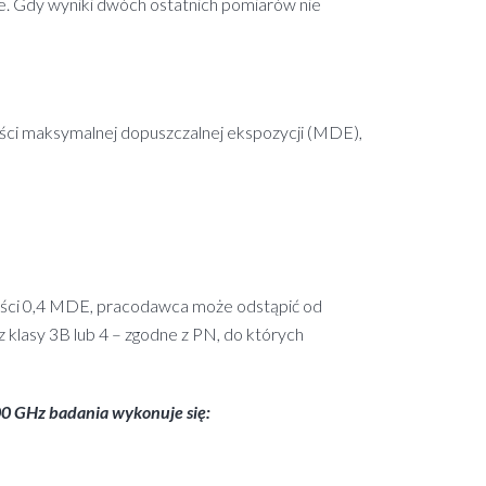
e. Gdy wyniki dwóch ostatnich pomiarów nie
tości maksymalnej dopuszczalnej ekspozycji (MDE),
tości 0,4 MDE, pracodawca może odstąpić od
z klasy 3B lub 4 – zgodne z PN, do których
00 GHz badania wykonuje się: