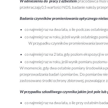
W odniesieniu do pracy z azbestem
pracodawca musi w
przekraczają 0,5 wartości NDS, badanie należy przepr
Badania czynników promieniowania optycznego nielas
co najmniej raz na dwa lata, o ile podczas ostatn
co najmniej raz w roku, jeżeli wynik ostatniego po
W przypadku czynników promieniowania laserowego
co najmniej raz na 2 lata, gdy poziom ekspozycji w
co najmniej raz w roku, jeśli wynik pomiaru poziom
W momencie, gdy dwa ostatnie pomiary środowiska pra
przeprowadzania badań i pomiarów. Do pomiarów nie zal
zastosowano środki ochrony zbiorowej, pozwalające za
W przypadku szkodliwego czynnika jakim jest pole lu
co najmniej raz na dwa lata, o ile przy ostatnim ba