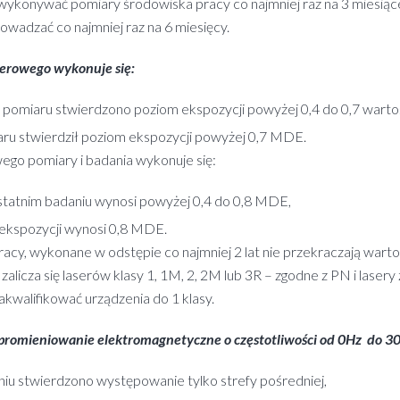
ykonywać pomiary środowiska pracy co najmniej raz na 3 miesiąc
owadzać co najmniej raz na 6 miesięcy.
erowego wykonuje się:
iego pomiaru stwierdzono poziom ekspozycji powyżej 0,4 do 0,7 war
miaru stwierdził poziom ekspozycji powyżej 0,7 MDE.
 pomiary i badania wykonuje się:
 ostatnim badaniu wynosi powyżej 0,4 do 0,8 MDE,
u ekspozycji wynosi 0,8 MDE.
cy, wykonane w odstępie co najmniej 2 lat nie przekraczają war
icza się laserów klasy 1, 1M, 2, 2M lub 3R – zgodne z PN i lasery 
kwalifikować urządzenia do 1 klasy.
b promieniowanie elektromagnetyczne o częstotliwości od 0Hz do 3
daniu stwierdzono występowanie tylko strefy pośredniej,