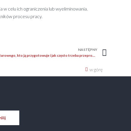
 w celu ich ograniczenia lub wyeliminowania.
ników procesu pracy.
NASTĘPNY
Co to jest instrukcja bezpieczeństwa pożarowego, kto ją przygotowuje i jak często trzeba przeprowadzać jej aktualizację?
w górę
lij