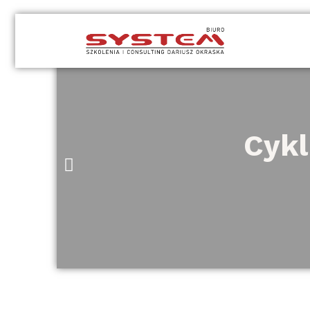
Przejdź
do
treści
Cykl