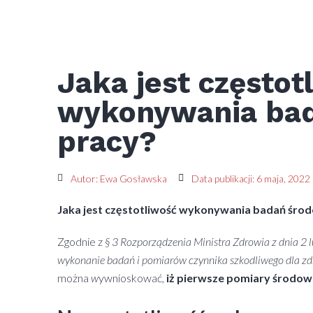
Jaka jest częstot
wykonywania bad
pracy?
Autor:
Ewa Gosławska
Data publikacji:
6 maja, 2022
Jaka jest częstotliwość wykonywania badań śro
Zgodnie z
§ 3 Rozporządzenia Ministra Zdrowia z dnia 2 
wykonanie badań i pomiarów czynnika szkodliwego dla zdro
można
w
ywnioskować,
iż pierwsze pomiary środowi