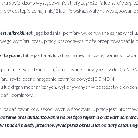
iaru stwierdzono występowanie strefy zagrożenia lub strefy zagroże
ane w odstępie co najmniej 2 lat, nie wskazywały na występowani
est mikroklima
t, jego badania i pomiary wykonywane są raz w roku
bowego wymiaru czasu pracy, pracodawca może przeprowadzać je co
i fizyczne,
takie jak hałas lub drgania mechaniczne, pomiary i bad
ego pomiaru stwierdzono natężenie czynnika powyżej 0,2 do 0,5 NDN
pomiaru stwierdzono natężenie czynnika powyżej 0,5 NDN.
su lub drgań mechanicznych, wykonywanych w odstępstwie dwóch lat
dań i pomiarów.
 badań czynników szkodliwych w środowisku pracy jest informowa
adzenie oraz aktualizowanie na bieżąco rejestru oraz kart pomiar
 i badań należy przechowywać przez okres 3 lat od daty ostatniego