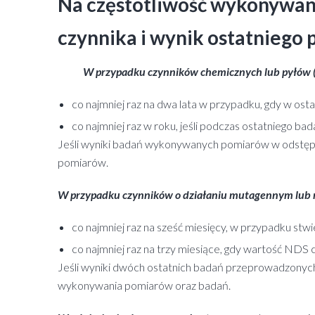
Na częstotliwość wykonywan
czynnika i wynik ostatniego 
W przypadku czynników chemicznych lub pyłów (wył
co najmniej raz na dwa lata w przypadku, gdy w os
co najmniej raz w roku, jeśli podczas ostatniego b
Jeśli wyniki badań wykonywanych pomiarów w odstępi
pomiarów.
W przypadku czynników o działaniu mutagennym lub r
co najmniej raz na sześć miesięcy, w przypadku stw
co najmniej raz na trzy miesiące, gdy wartość NDS
Jeśli wyniki dwóch ostatnich badań przeprowadzonych
wykonywania pomiarów oraz badań.