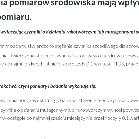
ia pomiarów środowiska mają wpływ
pomiaru.
ączając czynniki o działaniu rakotwórczym lub mutagennym) pom
tatnim badaniu stwierdzono stężenie czynnika szkodliwego dla zdro
adania stwierdzono stężenie czynnika szkodliwego dla zdrowia powy
e co najmniej dwóch lat nie przekroczyły 0,1 wartości NDS, pra
akotwórczym pomiary i badania wykonuje się:
ierdzenia podczas ostatniego badania, stężenie tego czynnika powy
 czynnika o działaniu mutagennym lub rakotwórczym wynosi powyżej
 w odstępie co najmniej sześciu miesięcy nie przekroczyły 0,1 w