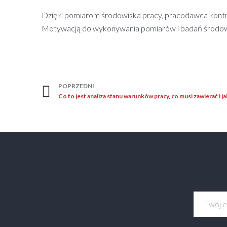
Dzięki pomiarom środowiska pracy, pracodawca kontrolu
Motywacją do wykonywania pomiarów i badań środowis
POPRZEDNI
Co to jest analiza stanu warunków pracy, co musi zawierać i 