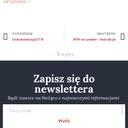
zarzadzania…/
POPRZEDNI
NASTĘPNY
Dokumentacja DTR
BHP na szwalni – instrukcje
w górę
Zapisz się do
newslettera
Bądź zawsze na bieżąco z najnowszymi informacjami
Wyślij