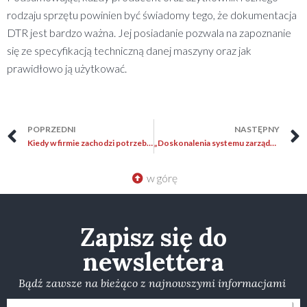
rodzaju sprzętu powinien być świadomy tego, że dokumentacja
DTR jest bardzo ważna. Jej posiadanie pozwala na zapoznanie
się ze specyfikacją techniczną danej maszyny oraz jak
prawidłowo ją użytkować.
POPRZEDNI
NASTĘPNY
Kiedy w firmie zachodzi potrzeba opracowania instrukcji BHP?
„Doskonalenia systemu zarządzania BHP zgodnie z wymaganiami normy ISO 45001:2018 – Audit w trybie zdalnym”
w górę
Zapisz się do
newslettera
Bądź zawsze na bieżąco z najnowszymi informacjami