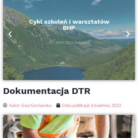
Cykl szkoleń i warsztatów
BHP
15 - 18.09.2026 Zakopane
Dokumentacja DTR
Autor:
Ewa Gosławska
Data publikacji:
6 kwietnia, 2022