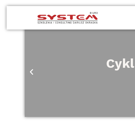
Przejdź
do
treści
Cykl