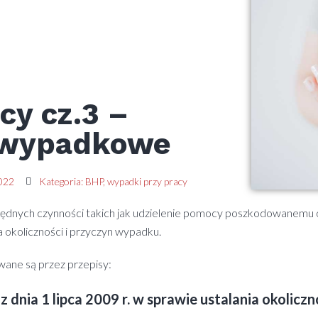
cy cz.3 –
owypadkowe
2022
Kategoria:
BHP
,
wypadki przy pracy
rzędnych czynności takich jak udzielenie pomocy poszkodowanemu
 okoliczności i przyczyn wypadku.
ane są przez przepisy:
1 lipca 2009 r. w sprawie ustalania okoliczno