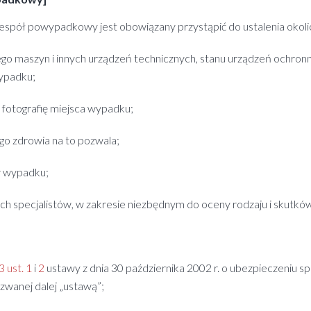
spół powypadkowy jest obowiązany przystąpić do ustalenia okolic
go maszyn i innych urządzeń technicznych, stanu urządzeń ochron
wypadku;
ć fotografię miejsca wypadku;
go zdrowia na to pozwala;
w wypadku;
innych specjalistów, w zakresie niezbędnym do oceny rodzaju i skutk
 3 ust. 1
i
2
ustawy z dnia 30 października 2002 r. o ubezpieczeniu 
 zwanej dalej „ustawą”;