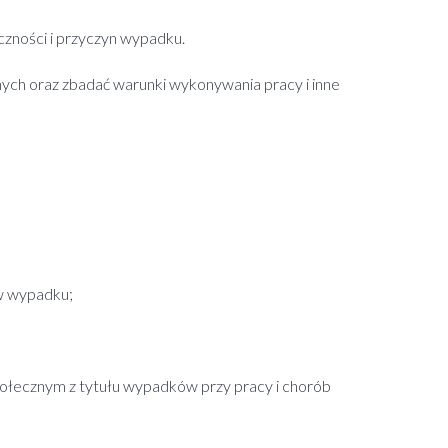
zności i przyczyn wypadku.
nych oraz zbadać warunki wykonywania pracy i inne
ów wypadku;
społecznym z tytułu wypadków przy pracy i chorób