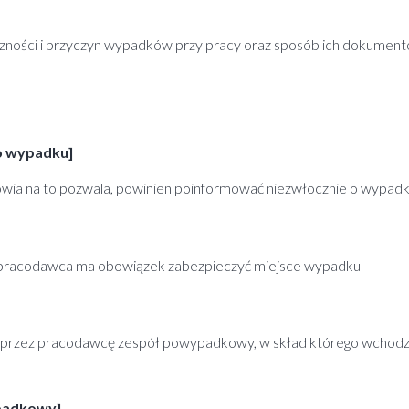
iczności i przyczyn wypadków przy pracy oraz sposób ich dokument
o wypadku]
drowia na to pozwala, powinien poinformować niezwłocznie o wypad
ku pracodawca ma obowiązek zabezpieczyć miejsce wypadku
 przez pracodawcę zespół powypadkowy, w skład którego wchodzi 
ypadkowy]