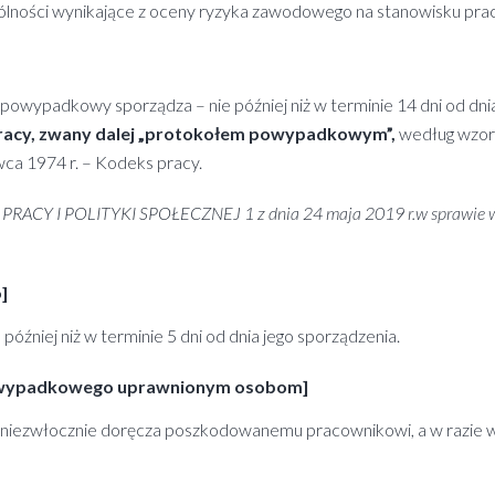
zególności wynikające z oceny ryzyka zawodowego na stanowisku pr
ł powypadkowy sporządza – nie później niż w terminie 14 dni od d
 pracy, zwany dalej „protokołem powypadkowym”,
według wzoru
wca 1974 r. – Kodeks pracy.
CY I POLITYKI SPOŁECZNEJ 1 z dnia 24 maja 2019 r.w sprawie wzoru
]
niej niż w terminie 5 dni od dnia jego sporządzenia.
powypadkowego uprawnionym osobom]
iezwłocznie doręcza poszkodowanemu pracownikowi, a w razie w