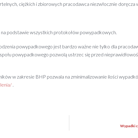
lnych, ciężkich i zbiorowych pracodawca niezwłocznie doręcza 
y na podstawie wszystkich protokołów powypadkowych.
zenia powypadkowego jest bardzo ważne nie tylko dla pracodaw
społu powypadkowego pozwolą ustrzec się przed nieprawidłowośc
ników w zakresie BHP pozwala na zminimalizowanie ilości wypadk
lenia/
.
Wypadki c