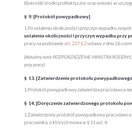
8)określić środki profilaktyczne oraz wnioski, w szc
§ 9. [Protokół powypadkowy]
1.Po ustaleniu okoliczności i przyczyn wypadku zespó
ustalenia okoliczności i przyczyn wypadku przy
pracy na podstawie
art. 237 § 2
ustawy z dnia 26 czer
(Aktualny wzór ROZPORZĄDZENIE MINISTRA RODZINY, PRA
przy pracy
)
§ 13. [Zatwierdzenie protokołu powypadkowego
1.Protokół powypadkowy zatwierdza pracodawca nie póź
§ 14. [Doręczenie zatwierdzonego protokołu 
1.Zatwierdzony protokół powypadkowy pracodawca n
pracownika, o których mowa w § 11 ust. 4.