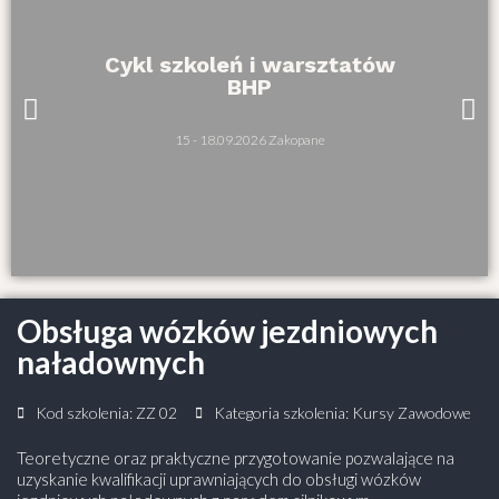
Cykl szkoleń i warsztatów
BHP
15 - 18.09.2026 Zakopane
Obsługa wózków jezdniowych
naładownych
Kod szkolenia: ZZ 02
Kategoria szkolenia:
Kursy Zawodowe
Teoretyczne oraz praktyczne przygotowanie pozwalające na
uzyskanie kwalifikacji uprawniających do obsługi wózków