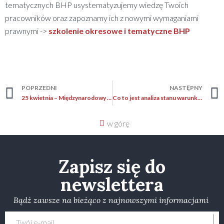
tematycznych BHP usystematyzujemy wiedzę Twoich
pracowników oraz zapoznamy ich z nowymi wymaganiami
prawnymi ->
szkolenie okresowe i tematyczne BHP
POPRZEDNI
NASTĘPNY
25 kwietnia – Międzynarodowy Dzień Świadomości Zagrożenia Hałasem
Co to jest analiza stanu warunków pracy, co musi zawierać i jak często trzeba ją przeprowadzać?
w górę
Zapisz się do
newslettera
Bądź zawsze na bieżąco z najnowszymi informacjami