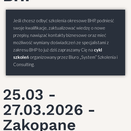
Jeśli chcesz odbyć szkolenia okresowe BHP. podnieść
swoje kwalifikacje, zaktualizować wiedzę o nowe
przepisy, nawiązać kontakty biznesowe oraz mieć
możliwość wymiany doświadczeń ze specjalistami z
zakresu BHP to już dziś zapraszamy Cię na
cykl
szkoleń
organizowany przez Biuro „System” Szkolenia i
Consulting.
25.03 -
27.03.2026 -
Zakopane