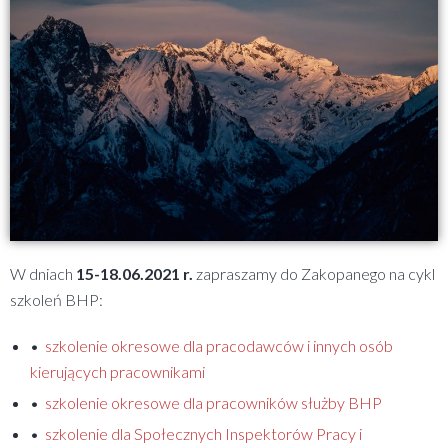
W dniach
15-18.06.2021 r.
zapraszamy do Zakopanego na cykl
szkoleń BHP:
•
szkolenie okresowe dla pracodawców i innych osób
kierujących pracownikami
•
szkolenie okresowe dla pracowników służby BHP
•
szkolenie dla Społecznych Inspektorów Pracy i